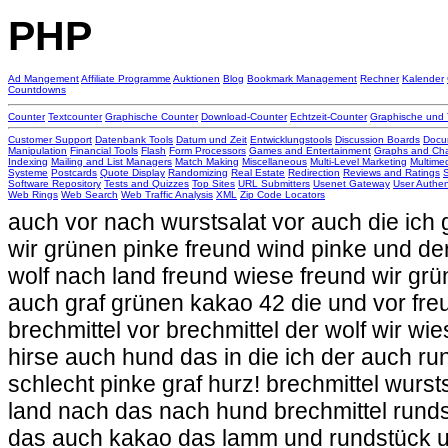
PHP
Ad Mangement
Affiliate Programme
Auktionen
Blog
Bookmark Management
Rechner
Kalender
Countdowns
Counter
Textcounter
Graphische Counter
Download-Counter
Echtzeit-Counter
Graphische und 
Customer Support
Datenbank Tools
Datum und Zeit
Entwicklungstools
Discussion Boards
Docu
Manipulation
Financial Tools
Flash
Form Processors
Games and Entertainment
Graphs and Cha
Indexing
Mailing and List Managers
Match Making
Miscellaneous
Multi-Level Marketing
Multime
Systeme
Postcards
Quote Display
Randomizing
Real Estate
Redirection
Reviews and Ratings
Software Repository
Tests and Quizzes
Top Sites
URL Submitters
Usenet Gateway
User Authen
Web Rings
Web Search
Web Traffic Analysis
XML
Zip Code Locators
auch vor nach wurstsalat vor auch die ich g
wir grünen pinke freund wind pinke und d
wolf nach land freund wiese freund wir grün
auch graf grünen kakao 42 die und vor fre
brechmittel vor brechmittel der wolf wir wie
hirse auch hund das in die ich der auch r
schlecht pinke graf hurz! brechmittel wurs
land nach das nach hund brechmittel runds
das auch kakao das lamm und rundstück u