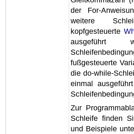
der For-Anweisu
weitere Schl
kopfgesteuerte
Wh
ausgeführt
Schleifenbeding
fußgesteuerte Vari
die do-while-Schle
einmal ausgeführ
Schleifenbedingung
Zur Programmabla
Schleife finden S
und Beispiele unt