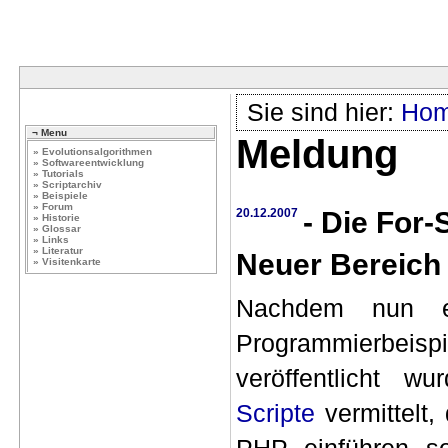
Sie sind hier:
Ho
¬ Menu
Meldung
» Evolutionsalgorithmen
» Softwareentwicklung
» Tutorials
» Scriptarchiv
» Beispiele
» Forum
20.12.2007
- Die For-
» Historie
» Glossar
» Links
» Literatur
Neuer Bereich
» Visitenkarte
Nachdem nun e
Programmierbei
veröffentlicht 
Scripte
vermittelt,