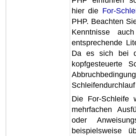
PHP einführen s
hier die
For-Schle
PHP. Beachten Sie
Kenntnisse auc
entsprechende Lit
Da es sich bei d
kopfgesteuerte Sc
Abbruchbeding
Schleifendurchlauf 
Die For-Schleife
mehrfachen Ausf
oder Anweisungs
beispielsweise 