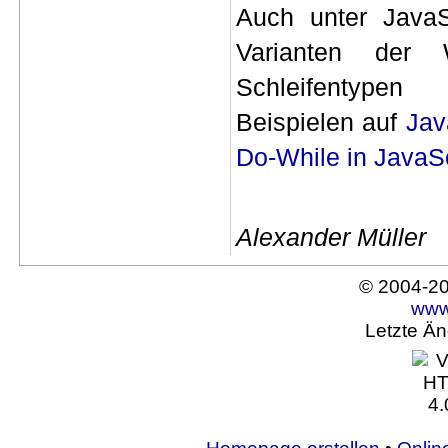
Auch unter JavaS
Varianten der W
Schleifentype
Beispielen auf
Jav
Do-While in JavaSc
Alexander Müller
© 2004-2
www
Letzte Ä