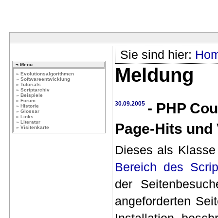
Sie sind hier:
Ho
¬ Menu
Meldung
» Evolutionsalgorithmen
» Softwareentwicklung
» Tutorials
» Scriptarchiv
» Beispiele
» Forum
30.09.2005
- PHP Coun
» Historie
» Glossar
» Links
» Literatur
Page-Hits und 
» Visitenkarte
Dieses als Klasse 
Bereich des Scrip
der Seitenbesuch
angeforderten Seit