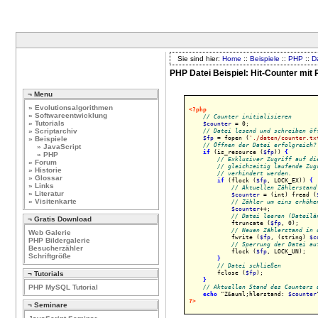
Sie sind hier:
Home
::
Beispiele
::
PHP
::
D
PHP Datei Beispiel: Hit-Counter mit 
¬ Menu
» Evolutionsalgorithmen
<?php
» Softwareentwicklung
// Counter initialisieren
» Tutorials
$counter
 = 0;

// Datei lesend und schreiben öf
» Scriptarchiv
$fp
 = fopen (
'./daten/counter.tx
» Beispiele
// Öffnen der Datei erfolgreich?
» JavaScript
if
 (is_resource (
$fp
)) 
{
» PHP
// Exklusiver Zugriff auf di
» Forum
// gleichzeitig laufende Zug
» Historie
// verhindert werden.
» Glossar
if
 (flock (
$fp
, LOCK_EX)) 
{
» Links
// Aktuellen Zählerstand
» Literatur
$counter
 = (int) fread (
» Visitenkarte
// Zähler um eins erhöhe
$counter
++;

// Datei leeren (Dateilä
¬ Gratis Download
            ftruncate (
$fp
, 0);

// Neuen Zählerstand in 
Web Galerie
            fwrite (
$fp
, (string) 
$c
PHP Bildergalerie
// Sperrung der Datei au
Besucherzähler
            flock (
$fp
, LOCK_UN);

Schriftgröße
}
// Datei schließen
        fclose (
$fp
);

¬ Tutorials
}
// Aktuellen Stand des Counters 
PHP MySQL Tutorial
echo
 "Z&auml;hlerstand: 
$counter
?>
¬ Seminare