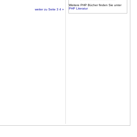
Weitere PHP Bücher finden Sie unter
PHP Literatur
weiter zu Seite 3
4 »