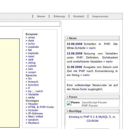
Home
Sitemap
Kontakt
Impressum
Beispiele
» array
¬ News
» date
» echo
15.08.2008
Schleifen in PHP: Die
» explode
While-Schleife
» mehr
» file
» implode
13.08.2008
Nutzung von Variablen
» isset
unter PHP: Definition, Sichtbarkeit
» split
und vordefinierte Variablen
» mehr
» string
» substr
11.08.2008
Ausgabe von Datum und
» trim
Zeit mit PHP nach Konvertierung in
» unset
ein String
» mehr
Sprache
» for
» foreach
» function
Eine vollständige News-Liste ist auf
» if
der
News-Seite
zugänglich.
» try ... catch
» Variable
¬ Foren
» while
Sonstiges
JavaScript Forum
» Header
PHP Forum
» HTML & PHP-Code
» Include
¬ Buchtipp
» IP-Adresse
» Mail / eMail
Einstieg in PHP 5.1 & MySQL 5, m.
» random
CD-ROM
» Redirect