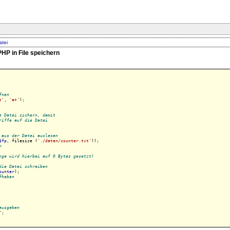
atei
PHP in File speichern
fnen
t'
, 
'a+'
);

e Datei sichern, damit
riffe auf die Datei
 aus der Datei auslesen
$fp
, filesize (
'./daten/counter.txt'
));

n
nge wird hierbei auf 0 Bytes gesetzt)
die Datei schreiben
ounter
);

fheben
ausgeben