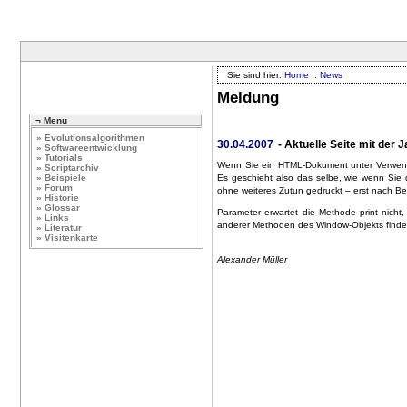
Sie sind hier:
Home
::
News
Meldung
¬ Menu
» Evolutionsalgorithmen
30.04.2007
- Aktuelle Seite mit der
» Softwareentwicklung
» Tutorials
Wenn Sie ein HTML-Dokument unter Verwen
» Scriptarchiv
» Beispiele
Es geschieht also das selbe, wie wenn Sie 
» Forum
ohne weiteres Zutun gedruckt – erst nach Bes
» Historie
» Glossar
Parameter erwartet die Methode print nicht, 
» Links
anderer Methoden des Window-Objekts finde
» Literatur
» Visitenkarte
Alexander Müller