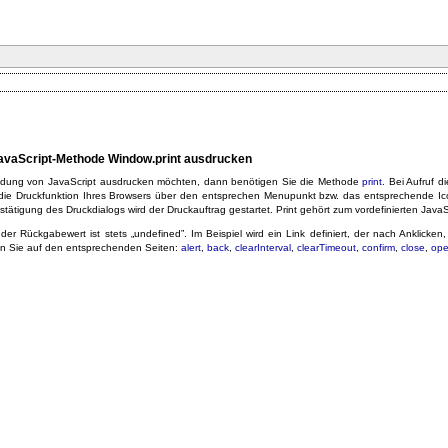
 JavaScript-Methode Window.print ausdrucken
dung von JavaScript ausdrucken möchten, dann benötigen Sie die Methode
print
. Bei Aufruf d
die Druckfunktion Ihres Browsers über den entsprechen Menupunkt bzw. das entsprechende Icon a
tätigung des Druckdialogs wird der Druckauftrag gestartet. Print gehört zum vordefinierten Java
der Rückgabewert ist stets „undefined”. Im Beispiel wird ein Link definiert, der nach Anklicken
n Sie auf den entsprechenden Seiten:
alert
,
back
,
clearInterval
,
clearTimeout
,
confirm
,
close
,
op