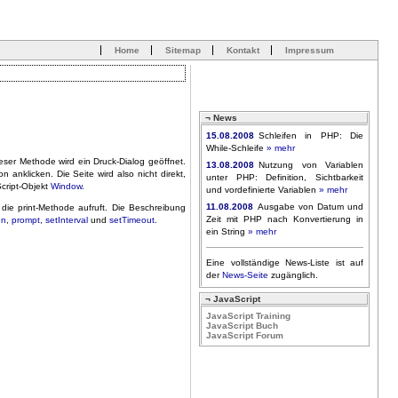
Home
Sitemap
Kontakt
Impressum
¬ News
15.08.2008
Schleifen in PHP: Die
While-Schleife
» mehr
ieser Methode wird ein Druck-Dialog geöffnet.
13.08.2008
Nutzung von Variablen
nklicken. Die Seite wird also nicht direkt,
unter PHP: Definition, Sichtbarkeit
Script-Objekt
Window
.
und vordefinierte Variablen
» mehr
11.08.2008
Ausgabe von Datum und
, die print-Methode aufruft. Die Beschreibung
Zeit mit PHP nach Konvertierung in
en
,
prompt
,
setInterval
und
setTimeout
.
ein String
» mehr
Eine vollständige News-Liste ist auf
der
News-Seite
zugänglich.
¬ JavaScript
JavaScript Training
JavaScript Buch
JavaScript Forum