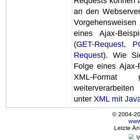
Requests können a
an den Webserver
Vorgehensweisen
eines Ajax-Beisp
(
GET-Request
,
P
Request
). Wie Si
Folge eines Ajax
XML-Format ge
weiterverarbeite
unter
XML mit Java
© 2004-2
www
Letzte Ä