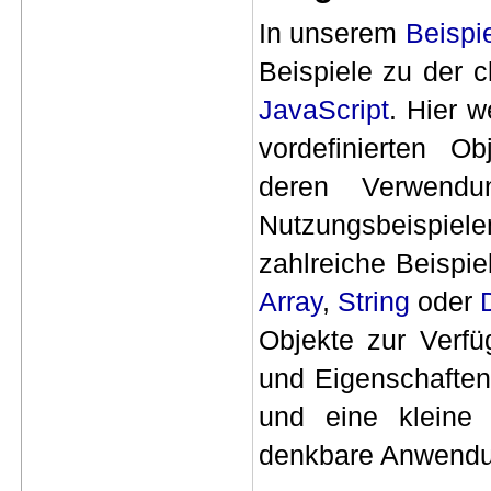
In unserem
Beispi
Beispiele zu der c
JavaScript
. Hier w
vordefinierten O
deren Verwendu
Nutzungsbeispiele
zahlreiche Beispi
Array
,
String
oder
Objekte zur Verfü
und Eigenschaften
und eine kleine 
denkbare Anwendun