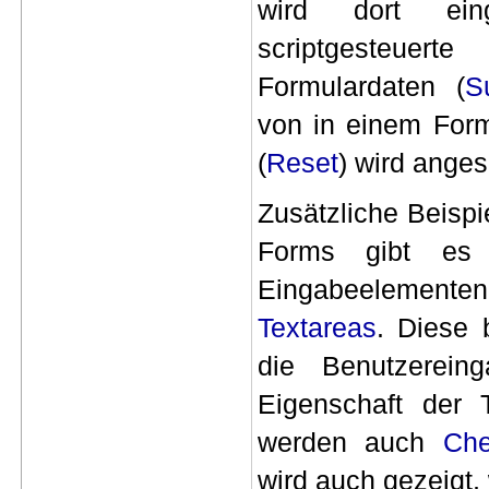
wird dort ei
scriptgesteu
Formulardaten (
S
von in einem For
(
Reset
) wird ange
Zusätzliche Beisp
Forms gibt es 
Eingabeelemen
Textareas
. Diese 
die Benutzerein
Eigenschaft der 
werden auch
Ch
wird auch gezeigt, 