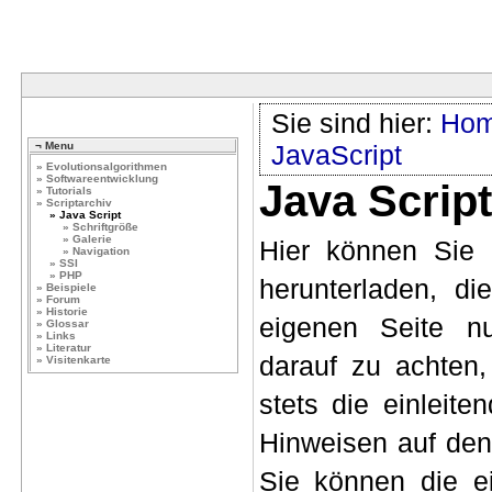
Sie sind hier:
Ho
¬ Menu
JavaScript
» Evolutionsalgorithmen
» Softwareentwicklung
Java Scrip
» Tutorials
» Scriptarchiv
» Java Script
» Schriftgröße
» Galerie
Hier können Sie
» Navigation
» SSI
» PHP
herunterladen, d
» Beispiele
» Forum
» Historie
eigenen Seite n
» Glossar
» Links
» Literatur
darauf zu achten,
» Visitenkarte
stets die einleit
Hinweisen auf den
Sie können die e