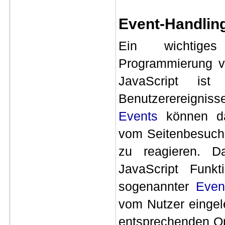
Event-Handlin
Ein wichtig
Programmierung 
JavaScript is
Benutzerereigni
Events
können da
vom Seitenbesuche
zu reagieren. D
JavaScript Funkt
sogenannter
Even
vom Nutzer eingel
entsprechenden Op