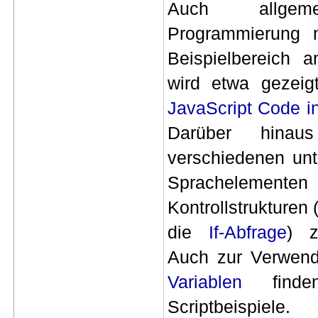
Auch allge
Programmierung m
Beispielbereich 
wird etwa gezeig
JavaScript Code i
Darüber hina
verschiedenen unt
Sprachelement
Kontrollstrukturen
die
If-Abfrage
) z
Auch zur Verwend
Variablen
finden
Scriptbeispiele.