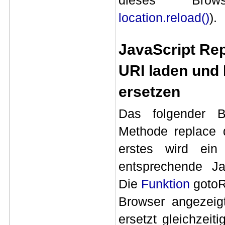
dieses Brow
location.reload()
).
JavaScript Rep
URI laden und 
ersetzen
Das folgender
B
Methode replace d
erstes wird ein 
entsprechende Jav
Die
Funktion
gotoR
Browser angezeigt
ersetzt gleichzeit