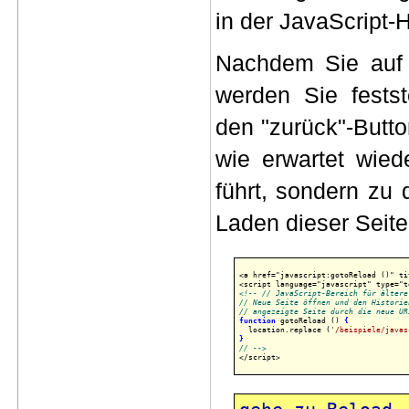
in der
JavaScript-H
Nachdem Sie auf 
werden Sie festst
den "zurück"-Butt
wie erwartet wied
führt, sondern zu 
Laden dieser Seite
<a href="javascript:gotoReload ()" ti
<!-- // JavaScript-Bereich für ältere
// Neue Seite öffnen und den Historie
// angezeigte Seite durch die neue UR
function
 gotoReload () 
{
  location.replace (
'/beispiele/javas
}
// -->

</script>