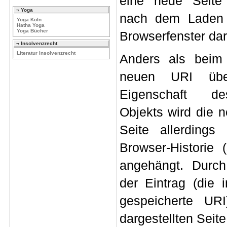
eine neue Seite
¬ Yoga
nach dem Laden 
Yoga Köln
Hatha Yoga
Yoga Bücher
Browserfenster
darg
¬ Insolvenzrecht
Literatur Insolvenzrecht
Anders als beim
neuen
URI
übe
Eigenschaft de
Objekts
wird die n
Seite allerdings
Browser-Historie
(
angehängt. Dur
der Eintrag (die
gespeicherte URI
dargestellten Seite