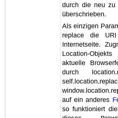
durch die neu zu 
überschrieben.
Als einzigen
Param
replace
die URI 
Internetseite
. Zug
Location-Objekt
aktuelle Browserf
durch location
self.locati
window.location.r
auf ein anderes
F
so funktioniert d