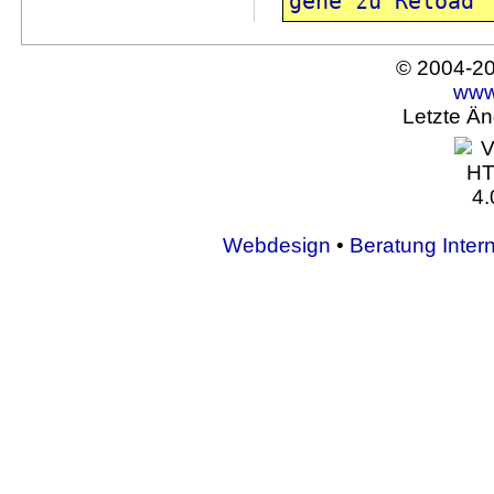
gehe zu Reload
© 2004-2
www
Letzte Ä
Webdesign
•
Beratung Intern