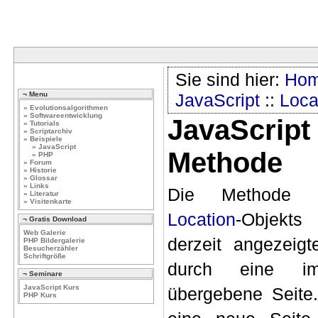
Sie sind hier:
Ho
¬ Menu
JavaScript
::
Loca
» Evolutionsalgorithmen
» Softwareentwicklung
JavaScript
» Tutorials
» Scriptarchiv
» Beispiele
» JavaScript
Methode
» PHP
» Forum
» Historie
» Glossar
» Links
Die Methode
» Literatur
» Visitenkarte
Location
-Objekts
¬ Gratis Download
Web Galerie
derzeit angezeigte
PHP Bildergalerie
Besucherzähler
Schriftgröße
durch eine im
¬ Seminare
JavaScript Kurs
übergebene Seite.
PHP Kurs